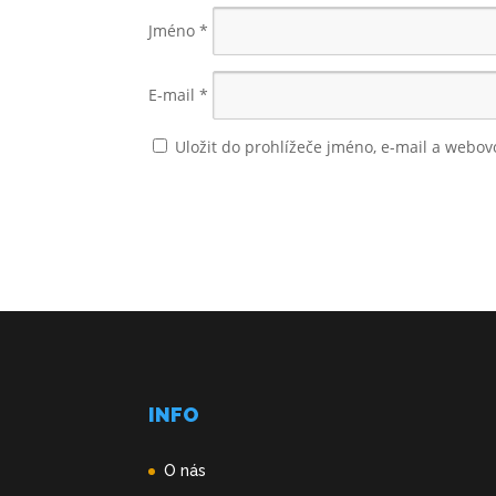
Jméno
*
E-mail
*
Uložit do prohlížeče jméno, e-mail a webo
INFO
O nás