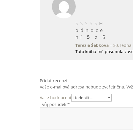
H
odnoce
ní
5
z 5
Terezie Šebková
–
30. ledna
Tato kniha mě posunula zase 
Přidat recenzi
Vaše e-mailová adresa nebude zveřejněna.
Vy
Vase hodnoceni
Tvůj posudek
*