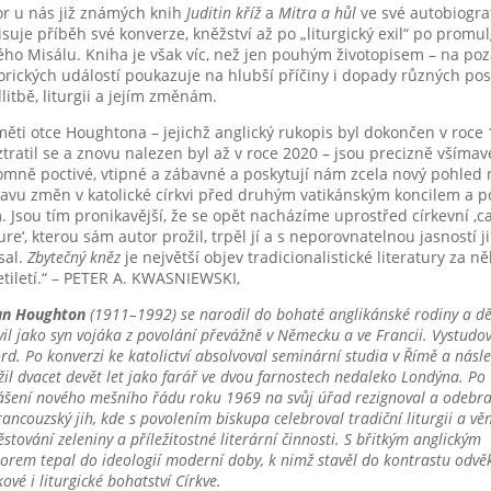
or u nás již známých knih
Juditin kříž
a
Mitra a hůl
ve své autobiograf
suje příběh své konverze, kněžství až po „liturgický exil“ po promul
ho Misálu. Kniha je však víc, než jen pouhým životopisem – na poz
orických událostí poukazuje na hlubší příčiny i dopady různých pos
itbě, liturgii a jejím změnám.
ěti otce Houghtona – jejichž anglický rukopis byl dokončen v roce 
ztratil se a znovu nalezen byl až v roce 2020 – jsou precizně všímav
omně poctivé, vtipné a zábavné a poskytují nám zcela nový pohled 
avu změn v katolické církvi před druhým vatikánským koncilem a p
 Jsou tím pronikavější, že se opět nacházíme uprostřed církevní ,c
ure‘, kterou sám autor prožil, trpěl jí a s neporovnatelnou jasností ji
sal.
Zbytečný kněz
je největší objev tradicionalistické literatury za ně
tiletí.“ – PETER A. KWASNIEWSKI,
an Houghton
(1911–1992) se narodil do bohaté anglikánské rodiny a dě
vil jako syn vojáka z povolání převážně v Německu a ve Francii. Vystudo
rd. Po konverzi ke katolictví absolvoval seminární studia v Římě a násl
žil dvacet devět let jako farář ve dvou farnostech nedaleko Londýna. Po
ášení nového mešního řádu roku 1969 na svůj úřad rezignoval a odebra
rancouzský jih, kde s povolením biskupa celebroval tradiční liturgii a vě
ěstování zeleniny a příležitostné literární činnosti. S břitkým anglickým
rem tepal do ideologií moderní doby, k nimž stavěl do kontrastu odvě
ové i liturgické bohatství Církve.