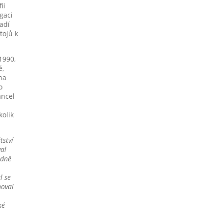
ii
gaci
adí
tojů k
1990,
é,
na
o
ancel
kolik
tství
val
edně
l se
noval
ké