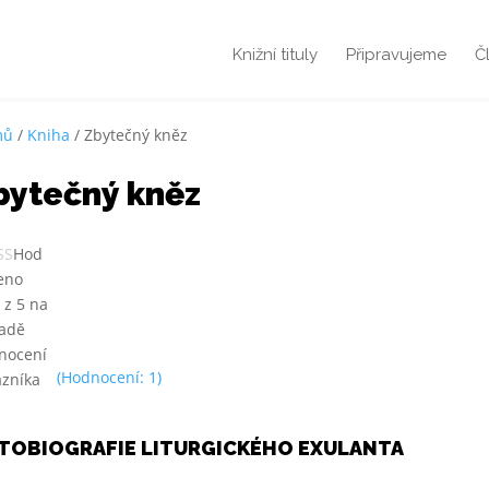
Knižní tituly
Připravujeme
Č
mů
/
Kniha
/ Zbytečný kněz
bytečný kněz
Hod
eno
0
z 5 na
ladě
nocení
(Hodnocení:
1
)
azníka
TOBIOGRAFIE LITURGICKÉHO EXULANTA