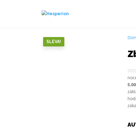
Do
SLEVA!
Z
noc
5.0
zák
hod
zák
AU