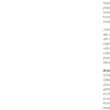
Aut
popi
nové
hist
modl
„Pam
ale 
ohr
zápl
něm.
cult
pop
dese
Bry
strá
Oxfo
slou
vyhl
na f
se p
humo
nauk