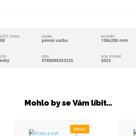
OČET STRAN
VAZBA
ROZMĚR
208
pevná vazba
130x200 mm
AZYK
ISBN
ROK VYDÁNÍ
eský
9788088353225
2023
Mohlo by se Vám líbit…
Sleva!