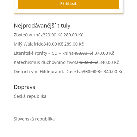
Nejprodávanější tituly
Zbytečný kněz
329.00
Kč
289.00
Kč
Milý Walafrido
340.00
Kč
289.00
Kč
Literátské roráty – CD + kniha
490.00
Kč
370.00
Kč
Katechismus duchovního života
420.00
Kč
340.00
Kč
Dietrich von Hildebrand: Duše lva
380.00
Kč
340.00
Kč
Doprava
Česká republika
Slovenská republika